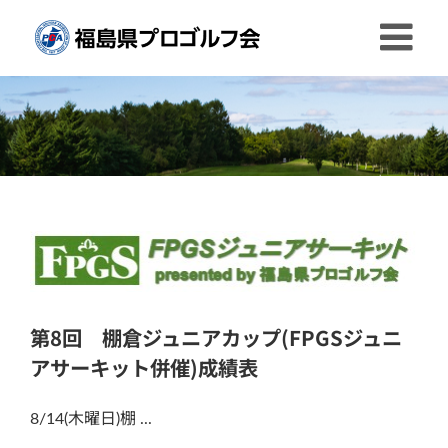
Skip
to
content
第8回 棚倉ジュニアカップ(FPGSジュニ
アサーキット併催)成績表
8/14(木曜日)棚 ...