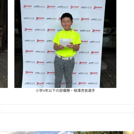
小学4年以下の部優勝・相澤虎良選手
果