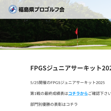
Skip
to
content
FPGSジュニアサーキット20
5/25開催のFPGSジュニアサーキット2025
第1戦の最終成績表は
コチラから
ご確認下さ
部門別優勝の表彰はコチラ