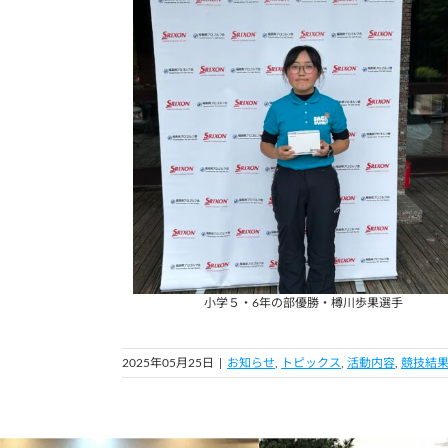
小学５・6年の部優勝・樽川歩果選手
2025年05月25日
|
お知らせ
,
トピックス
,
活動内容
,
競技結