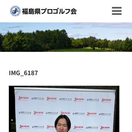
Skip
to
content
IMG_6187